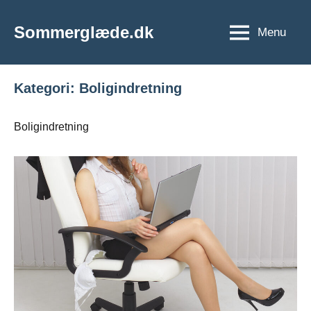
Videre
til
Sommerglæde.dk
Menu
Vi
indhold
er
vilde
Kategori:
Boligindretning
med
sommer
og
Boligindretning
sol