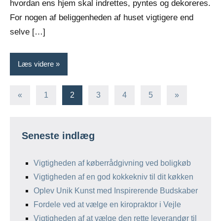
hvordan ens hjem skal indrettes, pyntes og dekoreres.
For nogen af beliggenheden af huset vigtigere end
selve […]
Læs videre
Indlægsinddeling
Forrige
Næste
«
1
2
3
4
5
»
indlæg
indlæg
Seneste indlæg
Vigtigheden af køberrådgivning ved boligkøb
Vigtigheden af en god kokkekniv til dit køkken
Oplev Unik Kunst med Inspirerende Budskaber
Fordele ved at vælge en kiropraktor i Vejle
Vigtigheden af at vælge den rette leverandør til