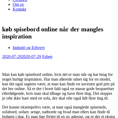
Om os
Kontakt
køb spisebord online når der mangles
inspiration
Industri og Erhverv
2020-07-29
2020-07-29
Esben
Man kan køb spisebord online, hvis det er man står og har brug for
noget hurtigt inspiration. Har man allerede udset sig for en model,
kan det også sagtens være, at man kan finde en suveræn god pris på
det her online. Så er der i hvert fald også en masse gode besparelser
efterfølgende, hvis man skal tilbage og have flere ting. Det stopper
jo ofte ikke bare med en sofa, der skal ofte også lidt flere ting til.
Det kunne eksempelivs være, at man også manglede spisestole,
sofabord, sofaer, senge, natborde og hvad man ellers kan finde til
boligen i dag. Er man lige flyttet til en ny adresse, og er der et ekstra