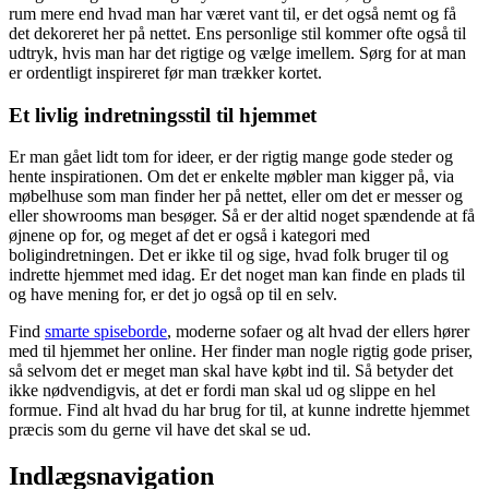
rum mere end hvad man har været vant til, er det også nemt og få
det dekoreret her på nettet. Ens personlige stil kommer ofte også til
udtryk, hvis man har det rigtige og vælge imellem. Sørg for at man
er ordentligt inspireret før man trækker kortet.
Et livlig indretningsstil til hjemmet
Er man gået lidt tom for ideer, er der rigtig mange gode steder og
hente inspirationen. Om det er enkelte møbler man kigger på, via
møbelhuse som man finder her på nettet, eller om det er messer og
eller showrooms man besøger. Så er der altid noget spændende at få
øjnene op for, og meget af det er også i kategori med
boligindretningen. Det er ikke til og sige, hvad folk bruger til og
indrette hjemmet med idag. Er det noget man kan finde en plads til
og have mening for, er det jo også op til en selv.
Find
smarte spiseborde
, moderne sofaer og alt hvad der ellers hører
med til hjemmet her online. Her finder man nogle rigtig gode priser,
så selvom det er meget man skal have købt ind til. Så betyder det
ikke nødvendigvis, at det er fordi man skal ud og slippe en hel
formue. Find alt hvad du har brug for til, at kunne indrette hjemmet
præcis som du gerne vil have det skal se ud.
Indlægsnavigation