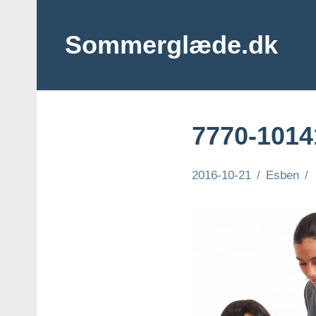
Videre
til
Sommerglæde.dk
indhold
Vi
er
vilde
med
7770-1014
sommer
og
sol
2016-10-21
Esben