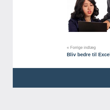
Indlægsnavig
Forrige indlæg
Bliv bedre til Exc