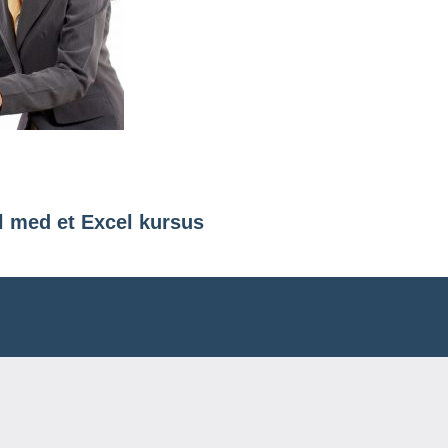
ation
el med et Excel kursus