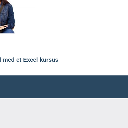
ation
el med et Excel kursus