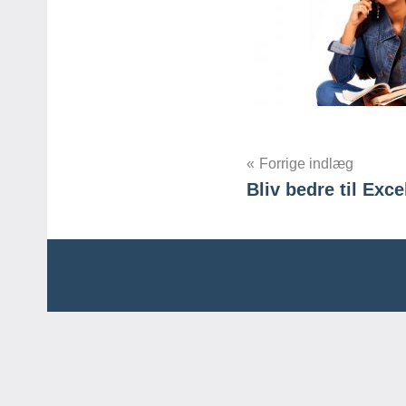
Indlægsnavig
Forrige indlæg
Bliv bedre til Exc