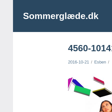
Videre
til
Sommerglæde.dk
indhold
Vi
er
vilde
med
4560-1014
sommer
og
sol
2016-10-21
Esben