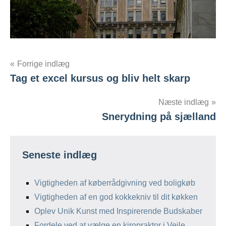
Indlægsnavigation
Forrige indlæg
Tag et excel kursus og bliv helt skarp
Næste indlæg
Snerydning på sjælland
Seneste indlæg
Vigtigheden af køberrådgivning ved boligkøb
Vigtigheden af en god kokkekniv til dit køkken
Oplev Unik Kunst med Inspirerende Budskaber
Fordele ved at vælge en kiropraktor i Vejle