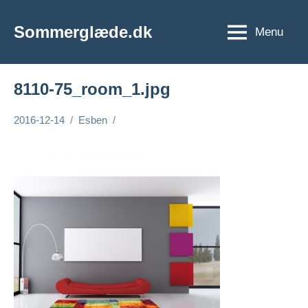
Videre
til
Sommerglæde.dk
Menu
Vi
indhold
er
vilde
8110-75_room_1.jpg
med
sommer
2016-12-14
Esben
og
sol