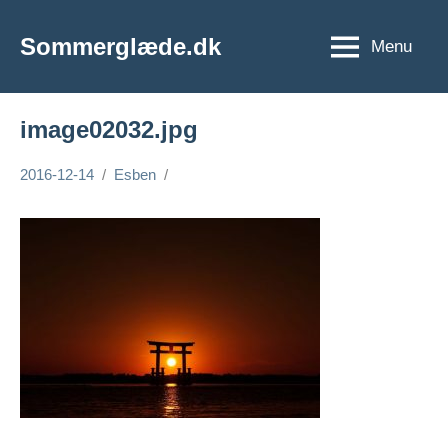
Videre
til
Sommerglæde.dk
Menu
Vi
indhold
er
vilde
image02032.jpg
med
sommer
2016-12-14
Esben
og
sol