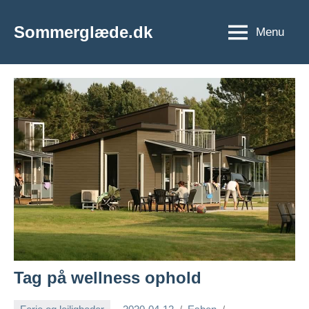
Videre
til
Sommerglæde.dk
Menu
Vi
indhold
er
vilde
med
sommer
og
sol
Tag på wellness ophold