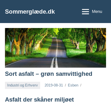
Videre
til
Sommerglæde.dk
Menu
Vi
indhold
er
vilde
med
sommer
og
sol
Sort asfalt – grøn samvittighed
Industri og Erhverv
2019-08-31
Esben
Asfalt der skåner miljøet