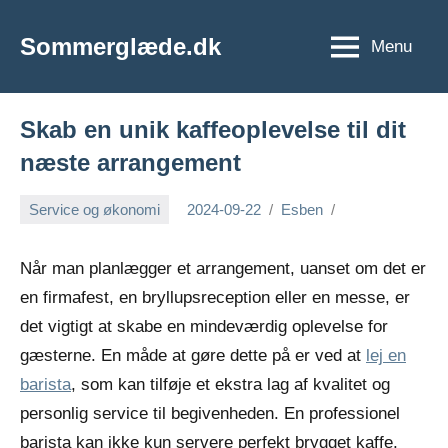
Videre
til
Sommerglæde.dk
Menu
Vi
indhold
er
vilde
Skab en unik kaffeoplevelse til dit
med
sommer
næste arrangement
og
sol
Service og økonomi
2024-09-22
Esben
Når man planlægger et arrangement, uanset om det er
en firmafest, en bryllupsreception eller en messe, er
det vigtigt at skabe en mindeværdig oplevelse for
gæsterne. En måde at gøre dette på er ved at
lej en
barista
, som kan tilføje et ekstra lag af kvalitet og
personlig service til begivenheden. En professionel
barista kan ikke kun servere perfekt brygget kaffe,