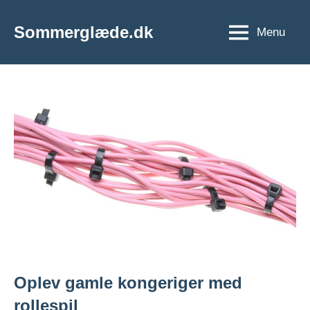
Videre
til
Sommerglæde.dk
Menu
Vi
indhold
er
vilde
med
sommer
og
sol
Oplev gamle kongeriger med
rollespil