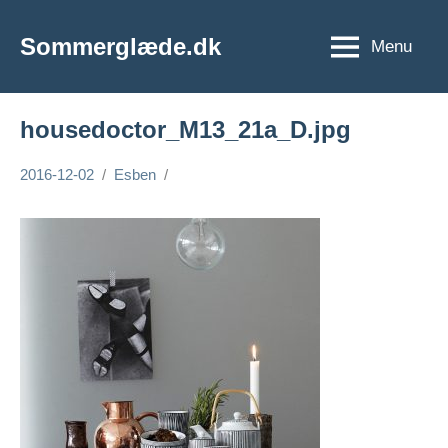
Videre
til
Sommerglæde.dk
Menu
Vi
indhold
er
vilde
housedoctor_M13_21a_D.jpg
med
sommer
2016-12-02
Esben
og
sol