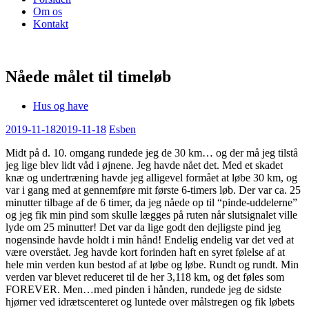
Om os
Kontakt
Nåede målet til timeløb
Hus og have
2019-11-18
2019-11-18
Esben
Midt på d. 10. omgang rundede jeg de 30 km… og der må jeg tilstå
jeg lige blev lidt våd i øjnene. Jeg havde nået det. Med et skadet
knæ og undertræning havde jeg alligevel formået at løbe 30 km, og
var i gang med at gennemføre mit første 6-timers løb. Der var ca. 25
minutter tilbage af de 6 timer, da jeg nåede op til “pinde-uddelerne”
og jeg fik min pind som skulle lægges på ruten når slutsignalet ville
lyde om 25 minutter! Det var da lige godt den dejligste pind jeg
nogensinde havde holdt i min hånd! Endelig endelig var det ved at
være overstået. Jeg havde kort forinden haft en syret følelse af at
hele min verden kun bestod af at løbe og løbe. Rundt og rundt. Min
verden var blevet reduceret til de her 3,118 km, og det føles som
FOREVER. Men…med pinden i hånden, rundede jeg de sidste
hjørner ved idrætscenteret og luntede over målstregen og fik løbets