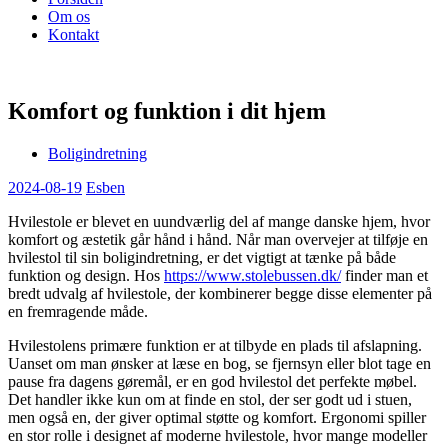
Om os
Kontakt
Komfort og funktion i dit hjem
Boligindretning
2024-08-19
Esben
Hvilestole er blevet en uundværlig del af mange danske hjem, hvor
komfort og æstetik går hånd i hånd. Når man overvejer at tilføje en
hvilestol til sin boligindretning, er det vigtigt at tænke på både
funktion og design. Hos
https://www.stolebussen.dk/
finder man et
bredt udvalg af hvilestole, der kombinerer begge disse elementer på
en fremragende måde.
Hvilestolens primære funktion er at tilbyde en plads til afslapning.
Uanset om man ønsker at læse en bog, se fjernsyn eller blot tage en
pause fra dagens gøremål, er en god hvilestol det perfekte møbel.
Det handler ikke kun om at finde en stol, der ser godt ud i stuen,
men også en, der giver optimal støtte og komfort. Ergonomi spiller
en stor rolle i designet af moderne hvilestole, hvor mange modeller