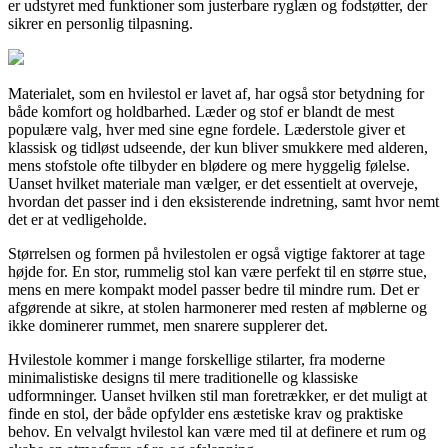
er udstyret med funktioner som justerbare ryglæn og fodstøtter, der
sikrer en personlig tilpasning.
Materialet, som en hvilestol er lavet af, har også stor betydning for
både komfort og holdbarhed. Læder og stof er blandt de mest
populære valg, hver med sine egne fordele. Læderstole giver et
klassisk og tidløst udseende, der kun bliver smukkere med alderen,
mens stofstole ofte tilbyder en blødere og mere hyggelig følelse.
Uanset hvilket materiale man vælger, er det essentielt at overveje,
hvordan det passer ind i den eksisterende indretning, samt hvor nemt
det er at vedligeholde.
Størrelsen og formen på hvilestolen er også vigtige faktorer at tage
højde for. En stor, rummelig stol kan være perfekt til en større stue,
mens en mere kompakt model passer bedre til mindre rum. Det er
afgørende at sikre, at stolen harmonerer med resten af møblerne og
ikke dominerer rummet, men snarere supplerer det.
Hvilestole kommer i mange forskellige stilarter, fra moderne
minimalistiske designs til mere traditionelle og klassiske
udformninger. Uanset hvilken stil man foretrækker, er det muligt at
finde en stol, der både opfylder ens æstetiske krav og praktiske
behov. En velvalgt hvilestol kan være med til at definere et rum og