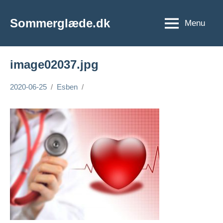
Videre
til
Sommerglæde.dk
Menu
Vi
indhold
er
vilde
image02037.jpg
med
sommer
2020-06-25
Esben
og
sol