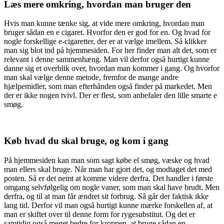
Læs mere omkring, hvordan man bruger den
Hvis man kunne tænke sig, at vide mere omkring, hvordan man
bruger sådan en e cigaret. Hvorfor den er god for en. Og hvad for
nogle forskellige e-cigaretter, der er at vælge imellem. Så klikker
man sig blot ind på hjemmesiden. For her finder man alt det, som er
relevant i denne sammenhæng. Man vil derfor også hurtigt kunne
danne sig et overblik over, hvordan man kommer i gang. Og hvorfor
man skal vælge denne metode, fremfor de mange andre
hjælpemidler, som man efterhånden også finder på markedet. Men
der er ikke nogen tvivl. Der er flest, som anbefaler den lille smarte e
smøg.
Køb hvad du skal bruge, og kom i gang
På hjemmesiden kan man som sagt købe el smøg, væske og hvad
man ellers skal bruge. Når man har gjort det, og modtaget det med
posten. Så er det nemt at komme videre derfra. Det handler i første
omgang selvfølgelig om nogle vaner, som man skal have brudt. Men
derfra, og til at man får ændret sit forbrug. Så går der faktisk ikke
lang tid. Derfor vil man også hurtigt kunne mærke forskellen af, at
man er skiftet over til denne form for rygesubstitut. Og det er
samtidig også meget bedre for kroppen, at bruge sådan en.