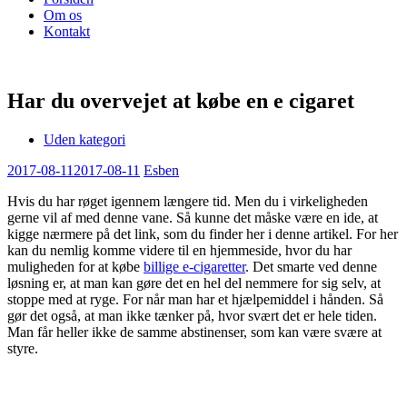
Om os
Kontakt
Har du overvejet at købe en e cigaret
Uden kategori
2017-08-11
2017-08-11
Esben
Hvis du har røget igennem længere tid. Men du i virkeligheden
gerne vil af med denne vane. Så kunne det måske være en ide, at
kigge nærmere på det link, som du finder her i denne artikel. For her
kan du nemlig komme videre til en hjemmeside, hvor du har
muligheden for at købe
billige e-cigaretter
. Det smarte ved denne
løsning er, at man kan gøre det en hel del nemmere for sig selv, at
stoppe med at ryge. For når man har et hjælpemiddel i hånden. Så
gør det også, at man ikke tænker på, hvor svært det er hele tiden.
Man får heller ikke de samme abstinenser, som kan være svære at
styre.