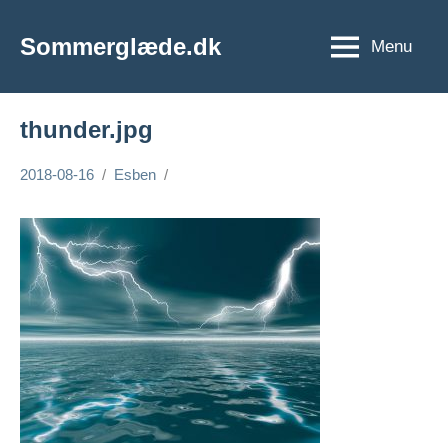
Videre
til
Sommerglæde.dk
Menu
Vi
indhold
er
vilde
thunder.jpg
med
sommer
2018-08-16
Esben
og
sol