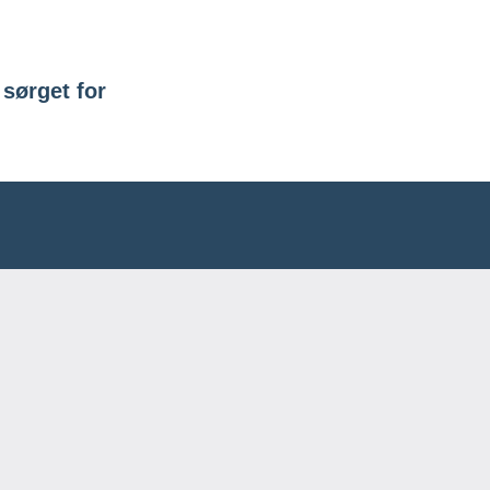
ation
sørget for