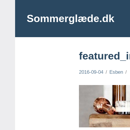
Videre
til
Sommerglæde.dk
indhold
Vi
er
vilde
med
featured_
sommer
og
sol
2016-09-04
Esben