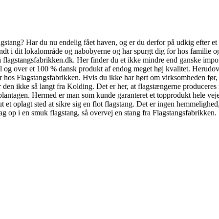
agstang? Har du nu endelig fået haven, og er du derfor på udkig efter e
undt i dit lokalområde og nabobyerne og har spurgt dig for hos familie 
 på flagstangsfabrikken.dk. Her finder du et ikke mindre end ganske impo
 til og over et 100 % dansk produkt af endog meget høj kvalitet. Herudov
ber hos Flagstangsfabrikken. Hvis du ikke har hørt om virksomheden før
r den ikke så langt fra Kolding. Det er her, at flagstængerne producere
plantagen. Hermed er man som kunde garanteret et topprodukt hele vejen 
t et oplagt sted at sikre sig en flot flagstang. Det er ingen hemmelighed
g op i en smuk flagstang, så overvej en stang fra Flagstangsfabrikken.