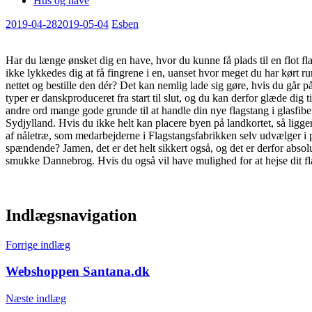
Hus og have
2019-04-28
2019-05-04
Esben
Har du længe ønsket dig en have, hvor du kunne få plads til en flot fl
ikke lykkedes dig at få fingrene i en, uanset hvor meget du har kørt r
nettet og bestille den dér? Det kan nemlig lade sig gøre, hvis du går
typer er danskproduceret fra start til slut, og du kan derfor glæde dig
andre ord mange gode grunde til at handle din nye flagstang i glasfi
Sydjylland. Hvis du ikke helt kan placere byen på landkortet, så ligge
af nåletræ, som medarbejderne i Flagstangsfabrikken selv udvælger i 
spændende? Jamen, det er det helt sikkert også, og det er derfor absolu
smukke Dannebrog. Hvis du også vil have mulighed for at hejse dit fla
Indlægsnavigation
Forrige indlæg
Webshoppen Santana.dk
Næste indlæg