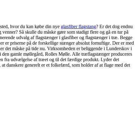
t sted, hvor du kan købe din nye
glasfiber flagstang
? Er det dog endnu
og venner? Så skulle du måske gøre som stadigt flere og gå en tur på
nerende udvalg af flagstænger i glasfiber og flagstænger i træ. Begge
er er priserne på de forskellige stænger absolut fornuftige. Der er med
, er det måske på tide nu. Virksomheden er beliggende i Lunderskov i
s i den gamle møllegård, Rolles Mølle. Alle træflagstænger produceres
fra udvælgelse af træet og til det færdige produkt. Lyder det
, at danskere generelt er et folkefærd, som holder af at flage med det