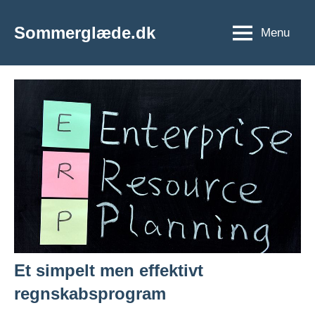
Videre
til
Sommerglæde.dk
Menu
Vi
indhold
er
vilde
med
sommer
og
sol
Et simpelt men effektivt
regnskabsprogram