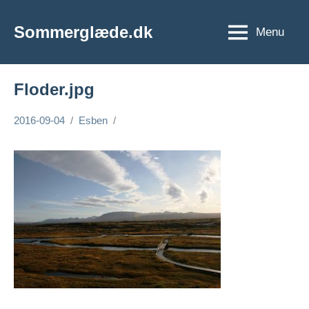
Videre
til
Sommerglæde.dk
Menu
Vi
indhold
er
vilde
Floder.jpg
med
sommer
2016-09-04
Esben
og
sol