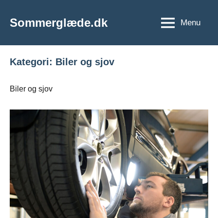
Videre
til
Sommerglæde.dk
Menu
Vi
indhold
er
vilde
Kategori:
Biler og sjov
med
sommer
og
Biler og sjov
sol