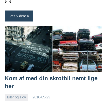
[…]
Læs videre
Kom af med din skrotbil nemt lige
her
Biler og sjov
2016-09-23
Esben