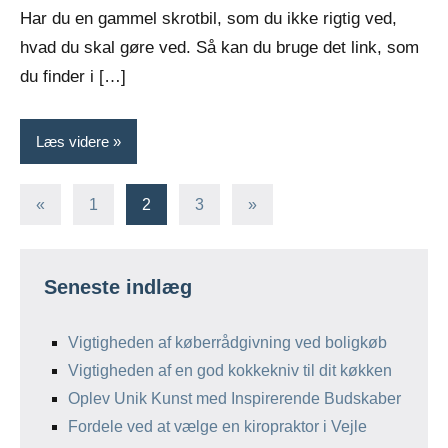
Har du en gammel skrotbil, som du ikke rigtig ved,
hvad du skal gøre ved. Så kan du bruge det link, som
du finder i […]
Læs videre
Indlægsinddeling
Forrige
Næste
«
1
2
3
»
indlæg
indlæg
Seneste indlæg
Vigtigheden af køberrådgivning ved boligkøb
Vigtigheden af en god kokkekniv til dit køkken
Oplev Unik Kunst med Inspirerende Budskaber
Fordele ved at vælge en kiropraktor i Vejle